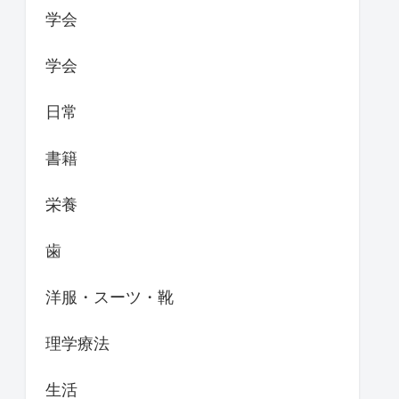
学会
学会
日常
書籍
栄養
歯
洋服・スーツ・靴
理学療法
生活