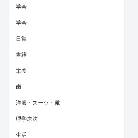
学会
学会
日常
書籍
栄養
歯
洋服・スーツ・靴
理学療法
生活