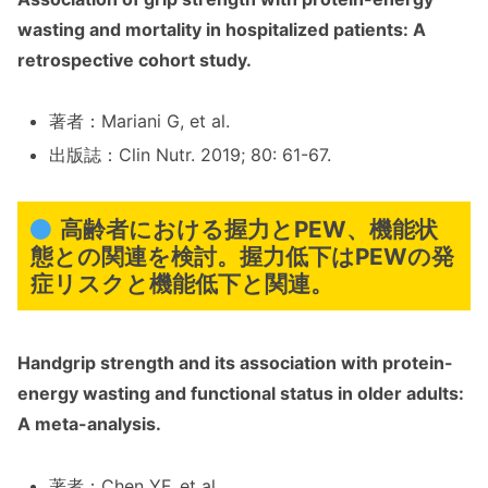
wasting and mortality in hospitalized patients: A
retrospective cohort study.
著者：Mariani G, et al.
出版誌：Clin Nutr. 2019; 80: 61-67.
高齢者における握力とPEW、機能状
態との関連を検討。握力低下はPEWの発
症リスクと機能低下と関連。
Handgrip strength and its association with protein-
energy wasting and functional status in older adults:
A meta-analysis.
著者：Chen YF, et al.