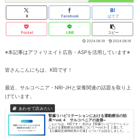
X
Facebook
はてブ
Pocket
LINE
コピー
2024.06.19
2024.08.19
※本記事はアフィリエイト広告・ASPを活用しています※
皆さんこんにちは、K田です！
最近、サルコペニア・NRI-JHと栄養関連の話題を取り上
げています。
腎臓リハビリテーションにおける運動療法の効
果〜vol.４ サルコペニアの改善~
こんにちは、K田です！ 先日は【腎臓リハビリテーション
における運動療法の効果について〜vol.3~】と題して、
【心臓副交感神経系の亢進】についてお話をしました。 今
回は、腎臓リハビリテーションにおける運動療法の効果〜
vol.４〜ということで...