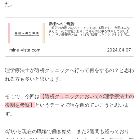
た。
皆様へのご報告
ご報告の内容 みなさんこんにちは、K田です。 今回はみな
さんに一点ご報告があり、こちらの記事を執筆しておりま
す。 その後報告とは、ずばり”転職”したことです！！ 私は
今年の3月まで、実に9年間の間、とある総合病院にて理学
療法士として勤務して...
mine-vista.com
2024.04.07
理学療法士が透析クリニックへ行って何をするの？と思わ
れる方も多いと思います。
そこで、今回は
【透析クリニックにおいての理学療法士の
役割を考察】
というテーマで話を進めていこうと思いま
す。
4/1から現在の職場で働き始め、まだ2週間も経っており