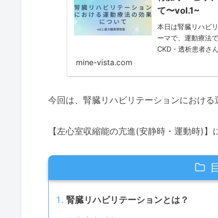
て〜vol.1~
本日は腎臓リハビ
ーマで、運動療法
CKD・透析患者さ
り、ADL・QOL
mine-vista.com
能をいかに改善さ
今回は、腎臓リハビリテーションにおける運
【左心室収縮能の亢進(安静時・運動時)】
腎臓リハビリテーションとは？