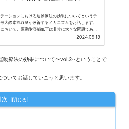
リテーションにおける運動療法の効果についてというテ
で最大酸素摂取量が改善するメカニズムをお話します。
んにおいて、運動耐容能低下は非常に大きな問題であ
に直結します。そのため、運動療法を行う上で、運動耐容
2024.05.18
せるかという視点は、非常に大切となってきます。
動療法の効果について〜vol.2~ということで
についてお話していこうと思います。
目次