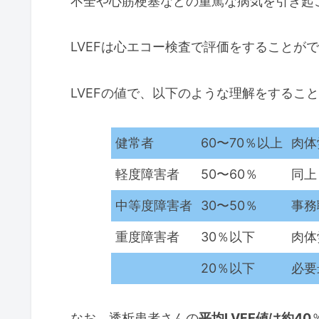
不全や心筋梗塞などの重篤な病気を引き起
LVEFは心エコー検査で評価をすることが
LVEFの値で、以下のような理解をするこ
健常者
60〜70％以上
肉体
軽度障害者
50〜60％
同上
中等度障害者
30〜50％
事務
重度障害者
30％以下
肉体
20％以下
必要
なお、透析患者さんの
平均LVFE値は約40