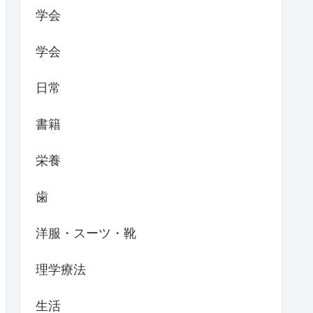
学会
学会
日常
書籍
栄養
歯
洋服・スーツ・靴
理学療法
生活